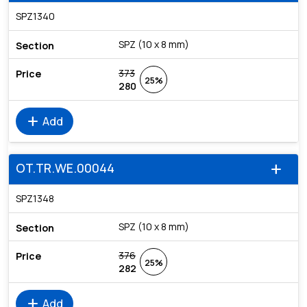
SPZ1340
SPZ (10 x 8 mm)
373
25%
280
add
Add
OT.TR.WE.00044
add
SPZ1348
SPZ (10 x 8 mm)
376
25%
282
add
Add