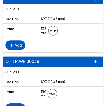
SPZ1270
SPZ (10 x 8 mm)
353
25%
265
add
Add
OT.TR.WE.00039
add
SPZ1280
SPZ (10 x 8 mm)
361
25%
271