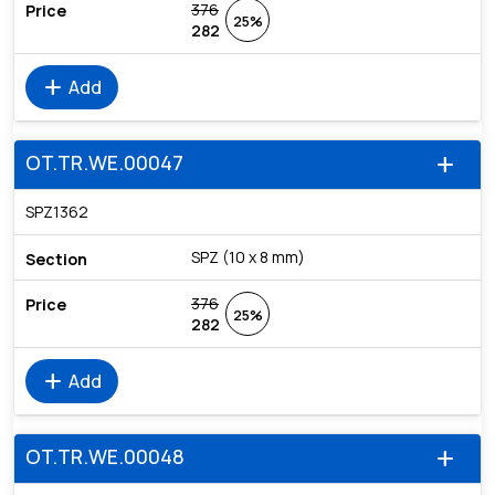
376
25%
282
add
Add
OT.TR.WE.00047
add
SPZ1362
SPZ (10 x 8 mm)
376
25%
282
add
Add
OT.TR.WE.00048
add