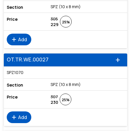
SPZ (10 x 8 mm)
305
25%
229
add
Add
OT.TR.WE.00027
add
SPZ1070
SPZ (10 x 8 mm)
307
25%
230
add
Add