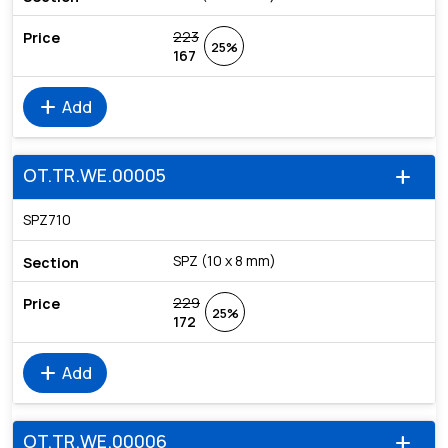
223
25%
167
add
Add
OT.TR.WE.00005
add
SPZ710
SPZ (10 x 8 mm)
229
25%
172
add
Add
OT.TR.WE.00006
add