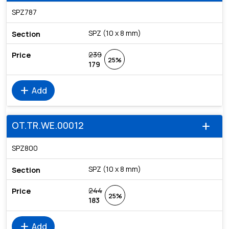
SPZ787
SPZ (10 x 8 mm)
239
25%
179
add
Add
OT.TR.WE.00012
add
SPZ800
SPZ (10 x 8 mm)
244
25%
183
add
Add