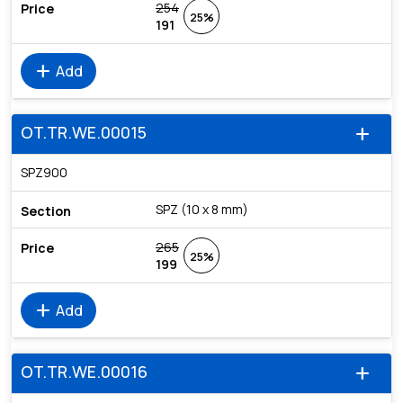
254
25%
191
add
Add
OT.TR.WE.00015
add
SPZ900
SPZ (10 x 8 mm)
265
25%
199
add
Add
OT.TR.WE.00016
add