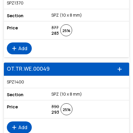
SPZ1370
SPZ (10 x 8 mm)
377
25%
283
add
Add
OT.TR.WE.00049
add
SPZ1400
SPZ (10 x 8 mm)
390
25%
293
add
Add