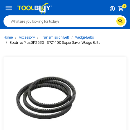
/s/ecodrive-plus-spz630-spz1400-super-saver-wedge-bel
menu
0
account_circle
shopping_cart
search
Home
Accessory
Transmission Belt
Wedge Belts
Ecodrive Plus SPZ630 - SPZ1400 Super Saver Wedge Belts