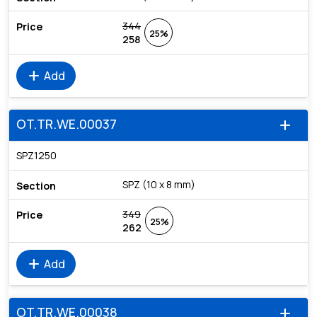
344
25%
258
add
Add
OT.TR.WE.00037
add
SPZ1250
SPZ (10 x 8 mm)
349
25%
262
add
Add
OT.TR.WE.00038
add