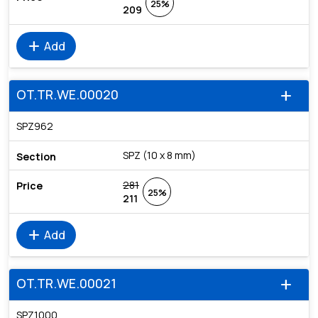
25%
209
add
Add
OT.TR.WE.00020
add
SPZ962
SPZ (10 x 8 mm)
281
25%
211
add
Add
OT.TR.WE.00021
add
SPZ1000