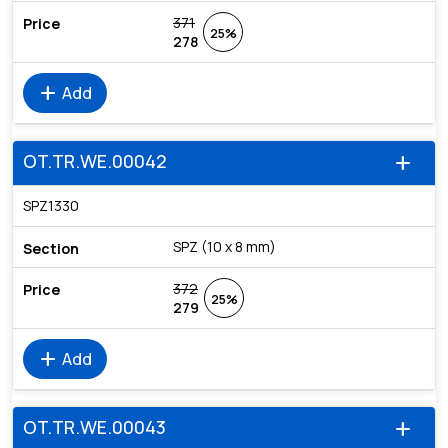
371
25%
278
add
Add
OT.TR.WE.00042
add
SPZ1330
SPZ (10 x 8 mm)
372
25%
279
add
Add
OT.TR.WE.00043
add