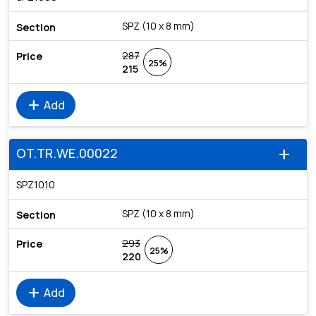
SPZ (10 x 8 mm)
287
25%
215
add
Add
OT.TR.WE.00022
add
SPZ1010
SPZ (10 x 8 mm)
293
25%
220
add
Add