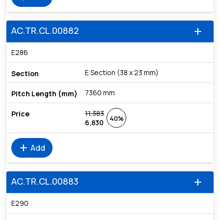
AC.TR.CL.00882
add
E286
E Section (38 x 23 mm)
7360 mm
11,383
40%
6,830
add
Add
AC.TR.CL.00883
add
E290