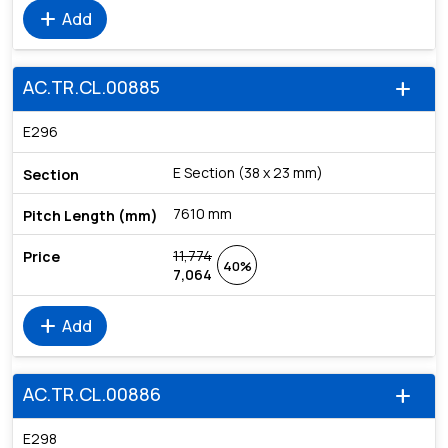
add
Add
AC.TR.CL.00885
add
E296
E Section (38 x 23 mm)
7610 mm
11,774
40%
7,064
add
Add
AC.TR.CL.00886
add
E298