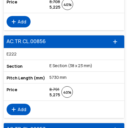
8,708
40%
5,225
add
Add
AC.TR.CL.00856
add
E222
E Section (38 x 23 mm)
5730 mm
8,791
40%
5,275
add
Add