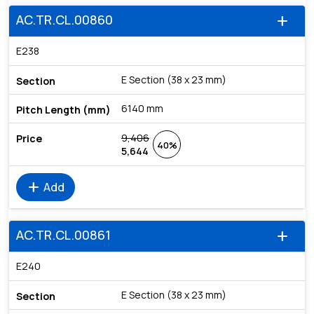
AC.TR.CL.00860
add
E238
E Section (38 x 23 mm)
6140 mm
9,406
40%
5,644
add
Add
AC.TR.CL.00861
add
E240
E Section (38 x 23 mm)