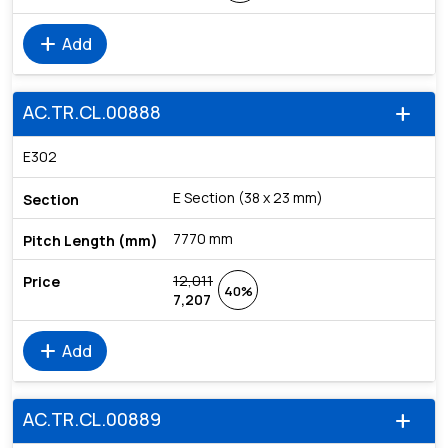
add
Add
AC.TR.CL.00888
add
E302
E Section (38 x 23 mm)
7770 mm
12,011
40%
7,207
add
Add
AC.TR.CL.00889
add