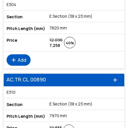
E304
E Section (38 x 23 mm)
7820 mm
12,096
40%
7,258
add
Add
AC.TR.CL.00890
add
E310
E Section (38 x 23 mm)
7970 mm
12,333