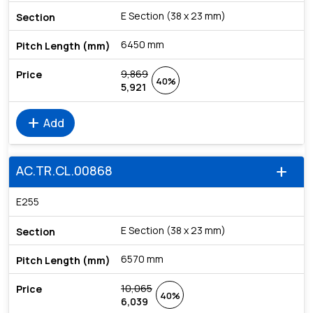
E Section (38 x 23 mm)
6450 mm
9,869
40%
5,921
add
Add
AC.TR.CL.00868
add
E255
E Section (38 x 23 mm)
6570 mm
10,065
40%
6,039