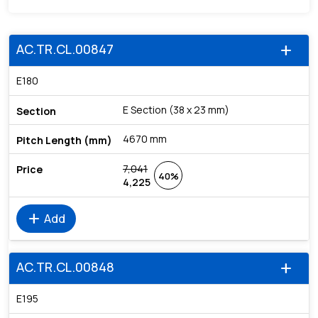
AC.TR.CL.00847
add
E180
E Section (38 x 23 mm)
4670 mm
7,041
40%
4,225
add
Add
AC.TR.CL.00848
add
E195