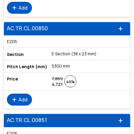
add
Add
AC.TR.CL.00850
add
E205
E Section (38 x 23 mm)
5300 mm
7,869
40%
4,721
add
Add
AC.TR.CL.00851
add
E206