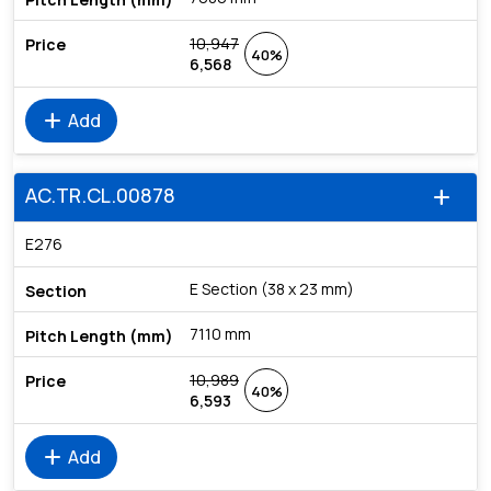
10,947
40%
6,568
add
Add
AC.TR.CL.00878
add
E276
E Section (38 x 23 mm)
7110 mm
10,989
40%
6,593
add
Add