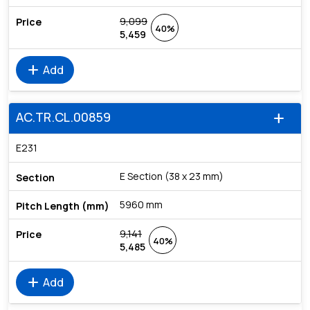
9,099
40%
5,459
add
Add
AC.TR.CL.00859
add
E231
E Section (38 x 23 mm)
5960 mm
9,141
40%
5,485
add
Add