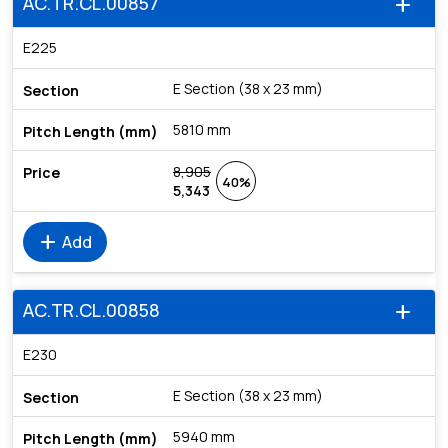
AC.TR.CL.00857
add
E225
E Section (38 x 23 mm)
5810 mm
8,905
40%
5,343
add
Add
AC.TR.CL.00858
add
E230
E Section (38 x 23 mm)
5940 mm