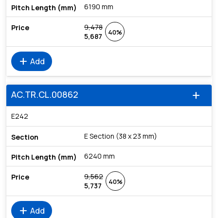
6190 mm
9,478
40%
5,687
add
Add
AC.TR.CL.00862
add
E242
E Section (38 x 23 mm)
6240 mm
9,562
40%
5,737
add
Add