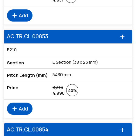
add
Add
AC.TR.CL.00853
add
E210
E Section (38 x 23 mm)
5430 mm
8,316
40%
4,990
add
Add
AC.TR.CL.00854
add