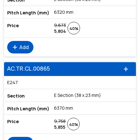
6320 mm
9,673
40%
5,804
add
Add
AC.TR.CL.00865
add
E247
E Section (38 x 23 mm)
6370 mm
9,758
40%
5,855