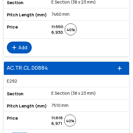
E Section (38 x 23 mm)
7460 mm
11,550
40%
6,930
add
Add
AC.TR.CL.00884
add
E292
E Section (38 x 23 mm)
7510 mm
11,618
40%
6,971