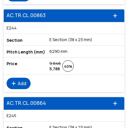
AC.TR.CL.00863
add
E244
E Section (38 x 23 mm)
6290 mm
9,646
40%
5,788
add
Add
AC.TR.CL.00864
add
E245
E Section (38 x 23 mm)