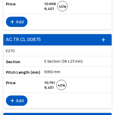
10,668
40%
6,401
add
Add
AC.TR.CL.00875
add
E270
E Section (38 x 23 mm)
6950 mm
10,751
40%
6,451
add
Add