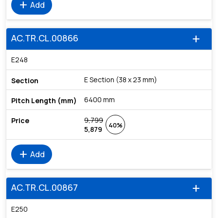
add
Add
AC.TR.CL.00866
add
E248
E Section (38 x 23 mm)
6400 mm
9,799
40%
5,879
add
Add
AC.TR.CL.00867
add
E250