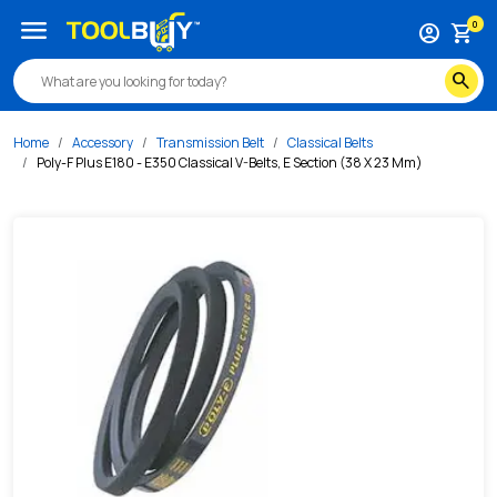
/s/poly-f-plus-e180-e350-classical-v-belts-e-section-38-x
menu
0
account_circle
shopping_cart
search
Home
Accessory
Transmission Belt
Classical Belts
Poly-F Plus E180 - E350 Classical V-Belts, E Section (38 X 23 Mm)