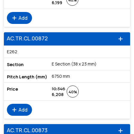
40%
6,199
add
Add
AC.TR.CL.00872
add
E262
E Section (38 x 23 mm)
6750 mm
10,346
40%
6,208
add
Add
AC.TR.CL.00873
add