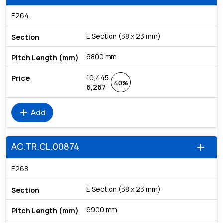
E264
E Section (38 x 23 mm)
6800 mm
10,445
40%
6,267
add
Add
AC.TR.CL.00874
add
E268
E Section (38 x 23 mm)
6900 mm