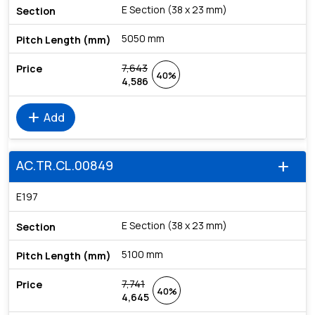
E Section (38 x 23 mm)
5050 mm
7,643
40%
4,586
add
Add
AC.TR.CL.00849
add
E197
E Section (38 x 23 mm)
5100 mm
7,741
40%
4,645