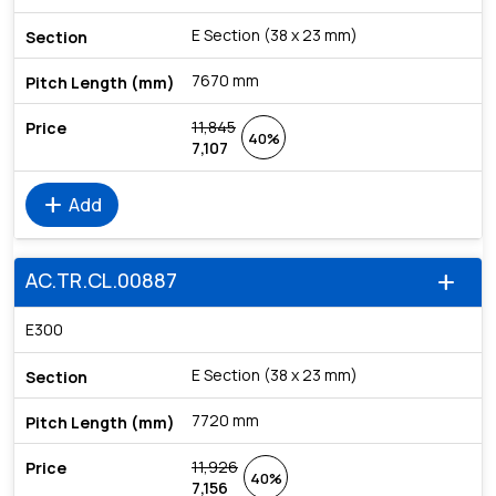
E Section (38 x 23 mm)
7670 mm
11,845
40%
7,107
add
Add
AC.TR.CL.00887
add
E300
E Section (38 x 23 mm)
7720 mm
11,926
40%
7,156