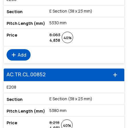
E Section (38 x 23 mm)
5330 mm
8,063
40%
4,838
add
Add
AC.TR.CL.00852
add
E208
E Section (38 x 23 mm)
5380 mm
8,218
40%
4,931