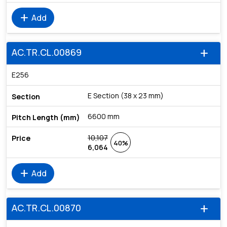
add
Add
AC.TR.CL.00869
add
E256
E Section (38 x 23 mm)
6600 mm
10,107
40%
6,064
add
Add
AC.TR.CL.00870
add