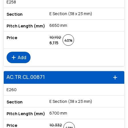
E258
E Section (38 x 23 mm)
6650 mm
10,192
40%
6,115
add
Add
AC.TR.CL.00871
add
E260
E Section (38 x 23 mm)
6700 mm
10,332