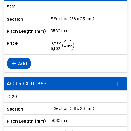
E215
E Section (38 x 23 mm)
5560 mm
8,512
40%
5,107
add
Add
AC.TR.CL.00855
add
E220
E Section (38 x 23 mm)
5680 mm