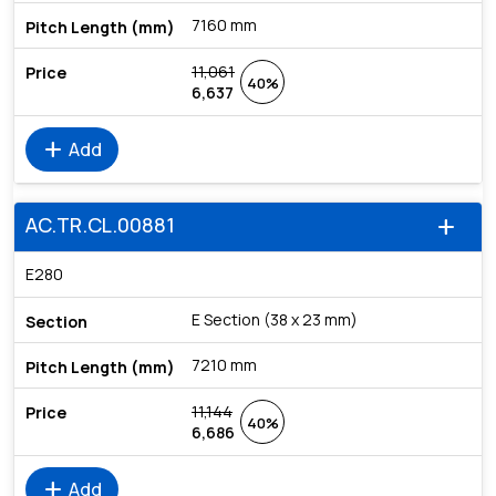
7160 mm
11,061
40%
6,637
add
Add
AC.TR.CL.00881
add
E280
E Section (38 x 23 mm)
7210 mm
11,144
40%
6,686
add
Add