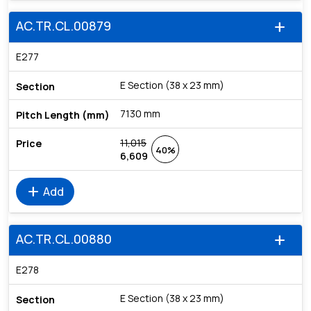
AC.TR.CL.00879
add
E277
E Section (38 x 23 mm)
7130 mm
11,015
40%
6,609
add
Add
AC.TR.CL.00880
add
E278
E Section (38 x 23 mm)