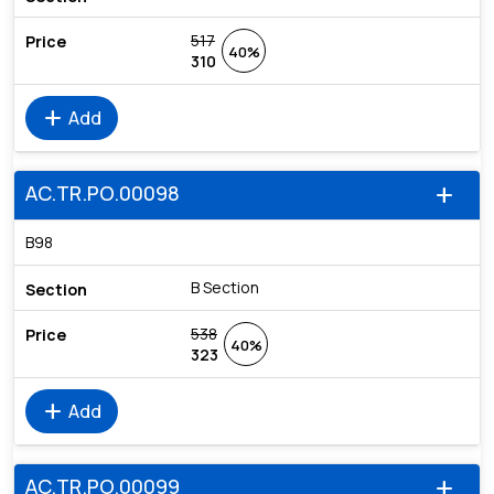
517
40%
310
add
Add
AC.TR.PO.00098
add
B98
B Section
538
40%
323
add
Add
AC.TR.PO.00099
add