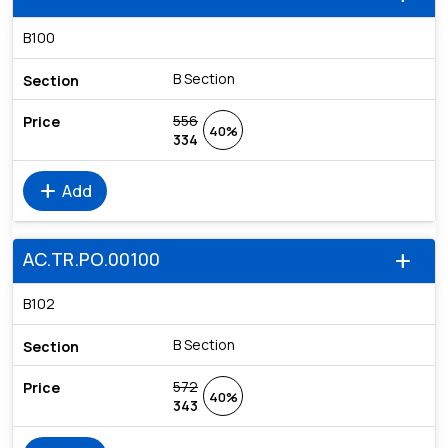
B100
B Section
556
40%
334
add
Add
AC.TR.PO.00100
add
B102
B Section
572
40%
343