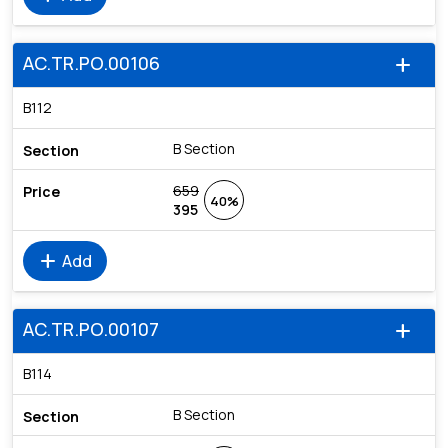
AC.TR.PO.00106
add
B112
B Section
659
40%
395
add
Add
AC.TR.PO.00107
add
B114
B Section