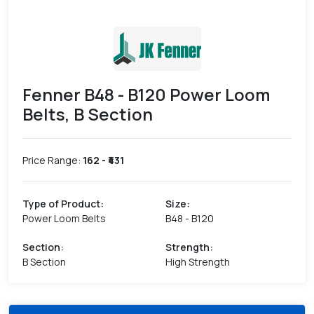
Fenner B48 - B120 Power Loom
Belts, B Section
Price Range:
162
- ₹
431
Type of Product
:
Size
:
Power Loom Belts
B48 - B120
Section
:
Strength
:
B Section
High Strength