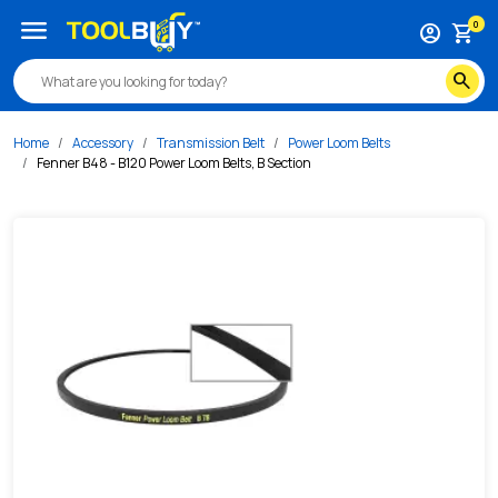
/s/fenner-b48-b120-power-loom-belts-b-section
menu
0
account_circle
shopping_cart
search
Home
Accessory
Transmission Belt
Power Loom Belts
Fenner B48 - B120 Power Loom Belts, B Section