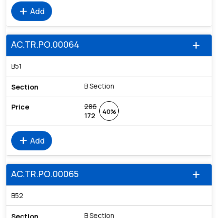
add
Add
AC.TR.PO.00064
add
B51
B Section
286
40%
172
add
Add
AC.TR.PO.00065
add
B52
B Section