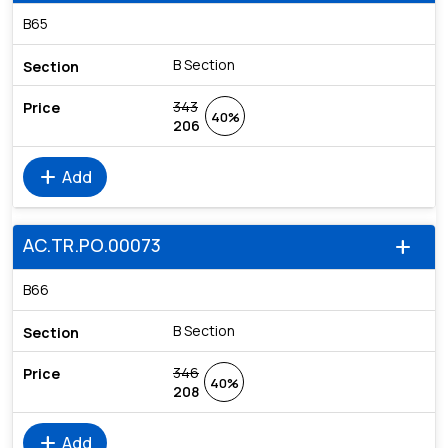
B65
B Section
343
40%
206
add
Add
AC.TR.PO.00073
add
B66
B Section
346
40%
208
add
Add