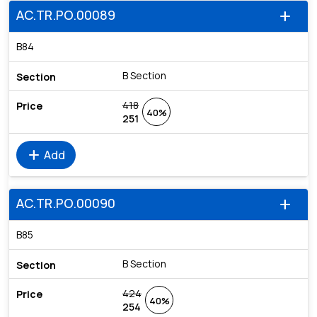
AC.TR.PO.00089
add
B84
B Section
418
40%
251
add
Add
AC.TR.PO.00090
add
B85
B Section
424
40%
254