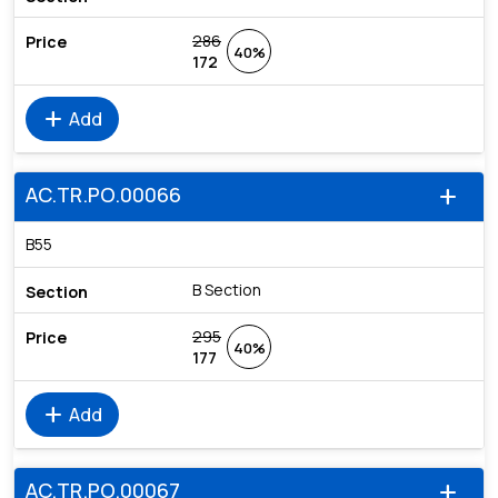
286
40%
172
add
Add
AC.TR.PO.00066
add
B55
B Section
295
40%
177
add
Add
AC.TR.PO.00067
add