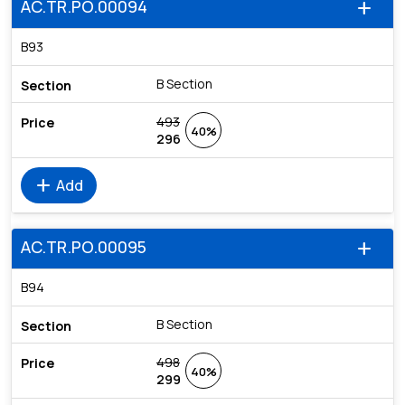
AC.TR.PO.00094
add
B93
B Section
493
40%
296
add
Add
AC.TR.PO.00095
add
B94
B Section
498
40%
299