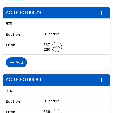
AC.TR.PO.00079
add
B73
B Section
367
40%
220
add
Add
AC.TR.PO.00080
add
B74
B Section
369