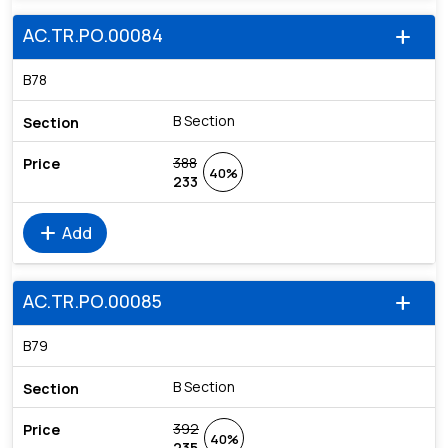
AC.TR.PO.00084
add
B78
B Section
388
40%
233
add
Add
AC.TR.PO.00085
add
B79
B Section
392
40%
235