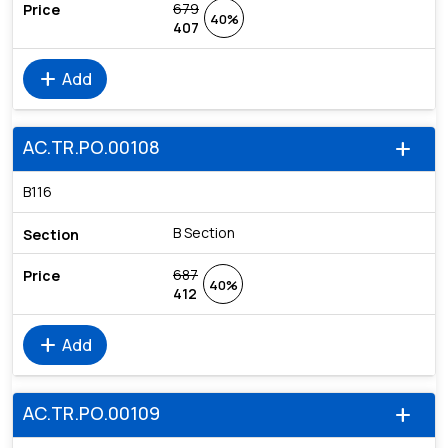
679
40%
407
add
Add
AC.TR.PO.00108
add
B116
B Section
687
40%
412
add
Add
AC.TR.PO.00109
add