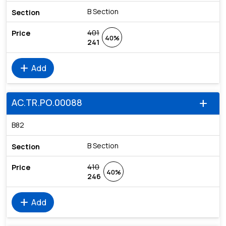
B Section
401
40%
241
add
Add
AC.TR.PO.00088
add
B82
B Section
410
40%
246
add
Add