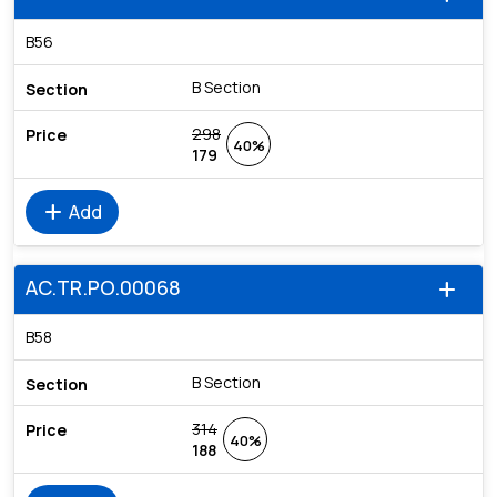
B56
B Section
298
40%
179
add
Add
AC.TR.PO.00068
add
B58
B Section
314
40%
188