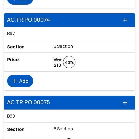
AC.TR.PO.00074
add
B67
B Section
350
40%
210
add
Add
AC.TR.PO.00075
add
B68
B Section