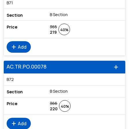
B71
B Section
365
40%
219
add
Add
AC.TR.PO.00078
add
B72
B Section
366
40%
220
add
Add