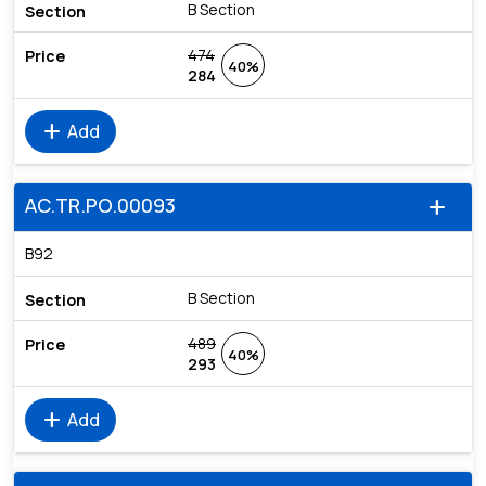
B Section
474
40%
284
add
Add
AC.TR.PO.00093
add
B92
B Section
489
40%
293
add
Add