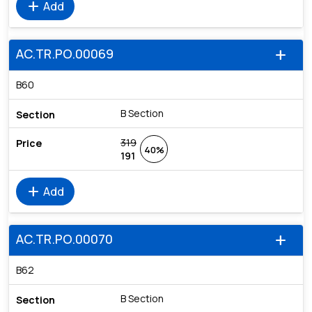
add
Add
AC.TR.PO.00069
add
B60
B Section
319
40%
191
add
Add
AC.TR.PO.00070
add
B62
B Section