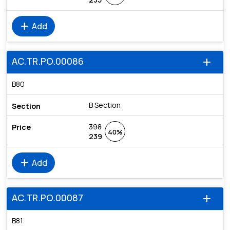
add
Add
AC.TR.PO.00086
add
B80
B Section
398
40%
239
add
Add
AC.TR.PO.00087
add
B81