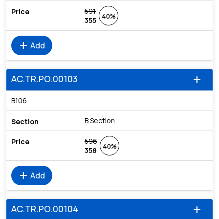
591
40%
355
add
Add
AC.TR.PO.00103
add
B106
B Section
596
40%
358
add
Add
AC.TR.PO.00104
add