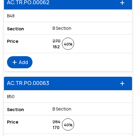
AC.TR.PO.00062
add
B48
B Section
270
40%
162
add
Add
AC.TR.PO.00063
add
B50
B Section
284
40%
170