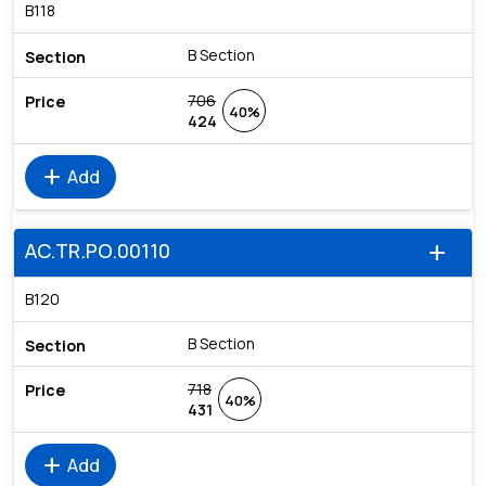
B118
B Section
706
40%
424
add
Add
AC.TR.PO.00110
add
B120
B Section
718
40%
431
add
Add