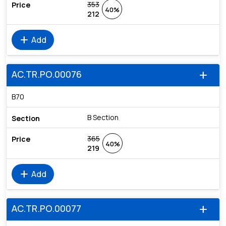
353
40%
212
add
Add
AC.TR.PO.00076
add
B70
B Section
365
40%
219
add
Add
AC.TR.PO.00077
add