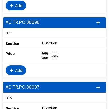
add
Add
AC.TR.PO.00096
add
B95
B Section
509
40%
305
add
Add
AC.TR.PO.00097
add
B96
B Section