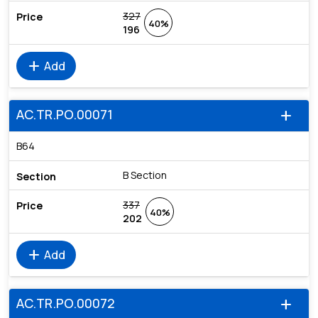
327
40%
196
add
Add
AC.TR.PO.00071
add
B64
B Section
337
40%
202
add
Add
AC.TR.PO.00072
add