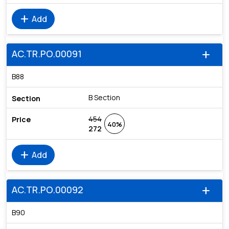
add
Add
AC.TR.PO.00091
add
B88
B Section
454
40%
272
add
Add
AC.TR.PO.00092
add
B90