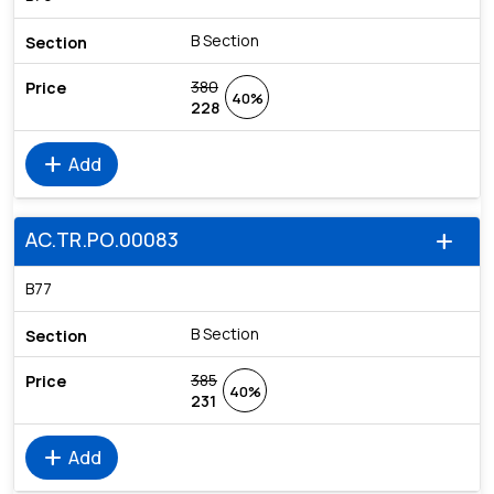
B Section
380
40%
228
add
Add
AC.TR.PO.00083
add
B77
B Section
385
40%
231
add
Add