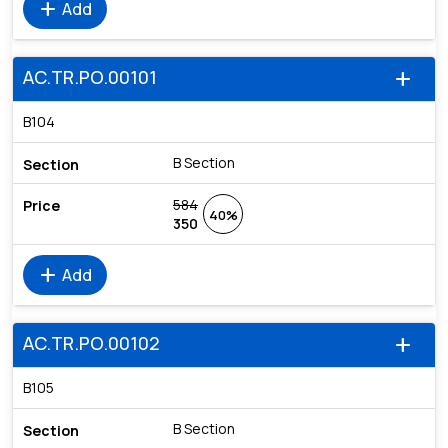
add
Add
AC.TR.PO.00101
add
B104
B Section
584
40%
350
add
Add
AC.TR.PO.00102
add
B105
B Section