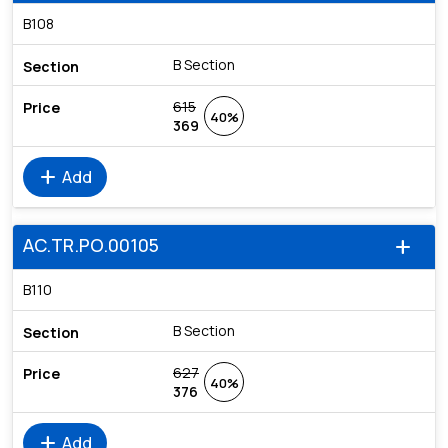
B108
B Section
615
40%
369
add
Add
AC.TR.PO.00105
add
B110
B Section
627
40%
376
add
Add